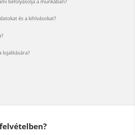
ami befolyásolja a munkában?
datokat és a kihívásokat?
a?
lojalitására?
felvételben?