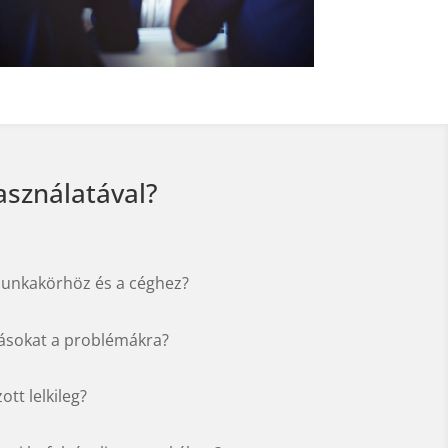
asználatával?
 munkakörhöz és a céghez?
dásokat a problémákra?
ott lelkileg?