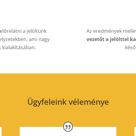
lőrelátni a jelöltünk
Az eredmények melle
helyzetekben, ami nagy
vezetőt a jelölttel 
 kialakításában.
késő
Ügyfeleink véleménye