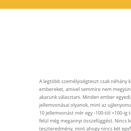
A legtöbb személyiségteszt csak néhány k
embereket, amivel semmire nem megyünk
akarunk választani. Minden ember egyedi
jellemvonásai olyanok, mint az ujjlenyoma
10 jellemvonást mér egy -100-tól +100-ig 
felül még megannyi összefüggést. Nincs 
teszteredmény, mint ahogy nincs két eg