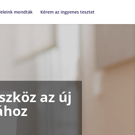
feleink mondták
Kérem az ingyenes tesztet
szköz az új
ához