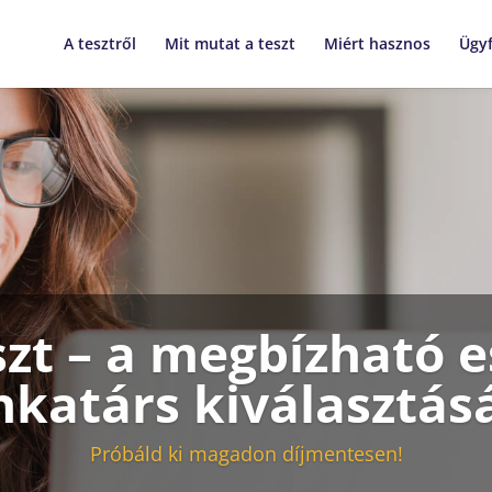
A tesztről
Mit mutat a teszt
Miért hasznos
Ügy
zt – a megbízható e
katárs kiválasztás
Próbáld ki magadon díjmentesen!