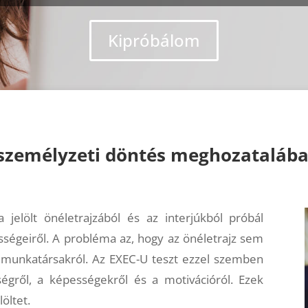
Kipróbálom
 személyzeti döntés meghozatalába
elölt önéletrajzából és az interjúkból próbál
sségeiről. A probléma az, hogy az önéletrajz sem
 munkatársakról. Az EXEC-U teszt ezzel szemben
ségről, a képességekről és a motivációról. Ezek
löltet.