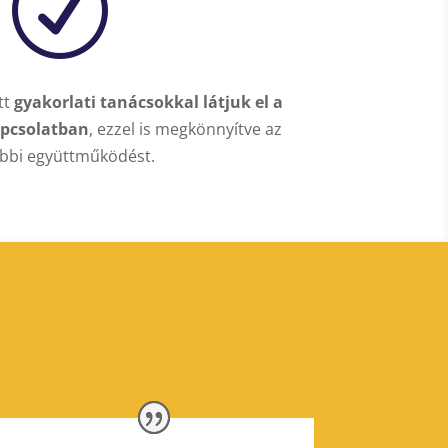
R
tt
gyakorlati tanácsokkal látjuk el a
kapcsolatban
, ezzel is megkönnyítve az
bbi együttműködést.