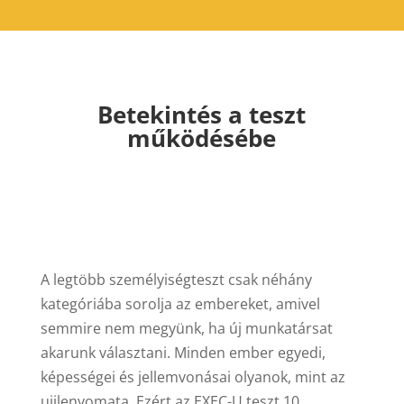
Betekintés a teszt
működésébe
A legtöbb személyiségteszt csak néhány
kategóriába sorolja az embereket, amivel
semmire nem megyünk, ha új munkatársat
akarunk választani. Minden ember egyedi,
képességei és jellemvonásai olyanok, mint az
ujjlenyomata. Ezért az EXEC-U teszt 10