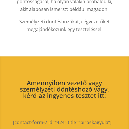
pontosságáról, ha olyan valakin próbálod ki,
akit alaposan ismersz: például magadon.
Személyzeti döntéshozókat, cégvezetőket
megajándékozunk egy teszteléssel.
Amennyiben vezető vagy
személyzeti döntéshozó vagy,
kérd az ingyenes tesztet itt:
[contact-form-7 id=”424″ title=”piroskagyula”]