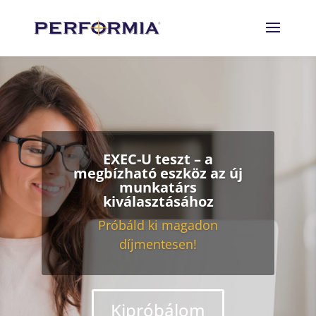
EXEC-U teszt – a
megbízható eszköz az új
munkatárs
kiválasztásához
Próbáld ki magadon
díjmentesen!
Kipróbálom